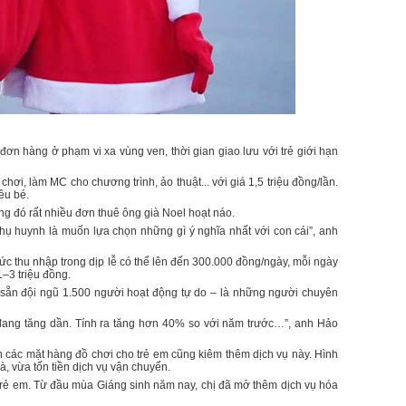
ơn hàng ở phạm vi xa vùng ven, thời gian giao lưu với trẻ giới hạn
chơi, làm MC cho chương trình, ảo thuật... với giá 1,5 triệu đồng/lần.
ều bé.
g đó rất nhiều đơn thuê ông già Noel hoạt náo.
hụ huynh là muốn lựa chọn những gì ý nghĩa nhất với con cái”, anh
ức thu nhập trong dịp lễ có thể lên đến 300.000 đồng/ngày, mỗi ngày
1–3 triệu đồng.
ó sẵn đội ngũ 1.500 người hoạt động tự do – là những người chuyên
đang tăng dần. Tính ra tăng hơn 40% so với năm trước…”, anh Hảo
 các mặt hàng đồ chơi cho trẻ em cũng kiêm thêm dịch vụ này. Hình
à, vừa tốn tiền dịch vụ vận chuyển.
 trẻ em. Từ đầu mùa Giáng sinh năm nay, chị đã mở thêm dịch vụ hóa