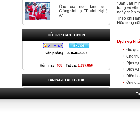
“Ban đầu mìn
Ông già noel tặng quà
trang và vận
Giáng sinh tại TP Vinh Nghệ
ngày chính t
An
Theo chị Hân
Nếu trong nội
HỖ TRỢ TRỰC TUYẾN
Dịch vụ khá
Giỏ quà
Văn phòng - 0915.050.067
Cho thu
Dịch vụ
|
Hôm nay:
408
Tất cả:
1,197,656
Dịch vụ
Điện ho
FANPAGE FACEBOOK
Ông già
Tr