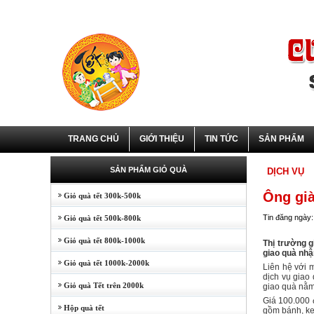
TRANG CHỦ
GIỚI THIỆU
TIN TỨC
SẢN PHẨM
SẢN PHẨM GIỎ QUÀ
DỊCH VỤ
Ông già
Giỏ quà tết 300k-500k
Tin đăng ngày:
Giỏ quà tết 500k-800k
Giỏ quà tết 800k-1000k
Thị trường g
giao quà nhậ
Giỏ quà tết 1000k-2000k
Liên hệ với 
dịch vụ giao
Giỏ quà Tết trên 2000k
giao quà nằm
Giá 100.000 
Hộp quà tết
gồm bánh, kẹo