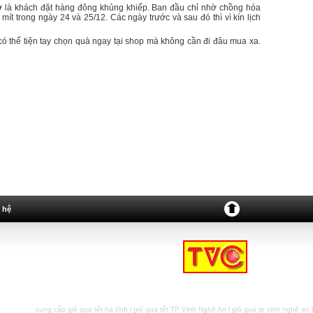
ờ là khách đặt hàng đông khủng khiếp. Ban đầu chỉ nhờ chồng hóa
t trong ngày 24 và 25/12. Các ngày trước và sau đó thì vì kín lịch
có thể tiện tay chọn quà ngay tại shop mà không cần đi đâu mua xa.
 hệ
cung cấp giỏ quà tết hà tĩnh
l
giỏ quà tết TP Vinh Nghệ An
l
giỏ quà tp vinh nghệ an
l