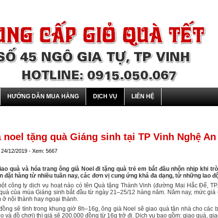
HƯỚNG DẪN MUA HÀNG
DỊCH VỤ
LIÊN HỆ
 noel tặng quà Giáng sinh tại TP Vinh Nghệ An
 24/12/2019 - Xem: 5667
iao quà và hóa trang ông già Noel đi tặng quà trẻ em bắt đầu nhộn nhịp khi tròn
n đặt hàng từ nhiều tuần nay, các đơn vị cung ứng khá đa dạng, từ những lao 
một công ty dịch vụ hoạt náo có tên Quà tặng Thành Vinh (đường Mai Hắc Đế, TP.
 quà của mùa Giáng sinh bắt đầu từ ngày 21–25/12 hàng năm. Năm nay, mức giá
 ở nội thành hay ngoại thành.
đồng sẽ tính trong khung giờ 8h–16g, ông già Noel sẽ giao quà tận nhà cho các 
 và đồ chơi) thì giá sẽ 200.000 đồng từ 16g trở đi. Dịch vụ bao gồm: giao quà, gia