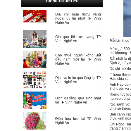
THÔNG TIN HỮU ÍCH
Địa chỉ mua rượu vang
ngoại uy tín nhất TP Vinh
Nghệ An
Giỏ quà tết rượu vang TP
Mỗi lần thuê
Vinh Nghệ An
Mức giá 500.
chỉ khoảng 15
Cho thuê người xông đất
Đắt nhất là d
đầu năm mới tại TP Vinh
Dịch vụ này d
Nghệ An
Dù chỉ mở đơ
“Thông thườn
Dịch vụ in ấn quà tặng tại TP
Hảo chia sẻ.
Vinh Nghệ An
Anh Hảo cũng
3 chuyến và c
Riêng lực lư
Dịch vụ tặng quà sinh nhật
nghiệp trong 
tại TP Vinh Nghệ An
“So sánh với
chia sẻ thêm.
Bên cạnh các
thức kinh doa
Điện hoa tươi tại TP Vinh
Nghệ An
Chị Ngọc Hân
trang thành 