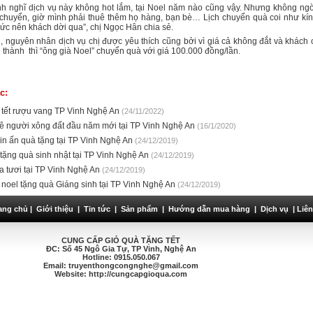
h nghĩ dịch vụ này không hot lắm, tại Noel năm nào cũng vậy. Nhưng không ng
 chuyển, giờ mình phải thuê thêm họ hàng, bạn bè… Lịch chuyển quà coi như kín mí
hức nên khách dời qua”, chị Ngọc Hân chia sẻ.
, nguyên nhân dịch vụ chị được yêu thích cũng bởi vì giá cả không đắt và khách 
 thành thì “ông già Noel” chuyển quà với giá 100.000 đồng/lần.
c:
 tết rượu vang TP Vinh Nghệ An
(24/11/2022)
ê người xông đất đầu năm mới tại TP Vinh Nghệ An
(16/1/2020)
 in ấn quà tặng tại TP Vinh Nghệ An
(24/12/2019)
 tặng quà sinh nhật tại TP Vinh Nghệ An
(24/12/2019)
a tươi tại TP Vinh Nghệ An
(24/12/2019)
 noel tặng quà Giáng sinh tại TP Vinh Nghệ An
(24/12/2019)
ang chủ
|
Giới thiệu
|
Tin tức
|
Sản phẩm
|
Hướng dẫn mua hàng
|
Dịch vụ
|
Liên
CUNG CẤP GIỎ QUÀ TẶNG TẾT
ĐC:
Số 45 Ngô Gia Tự, TP Vinh
, Nghệ An
Hotline: 0915.050.067
Email: truyenthongcongnghe@gmail.com
Website: http://cungcapgioqua.com