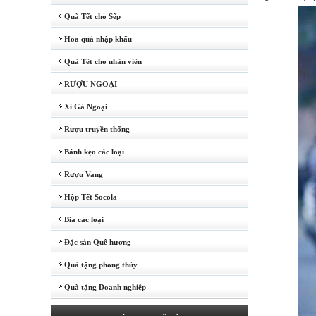
Quà Tết cho Sếp
Hoa quả nhập khẩu
Quà Tết cho nhân viên
RƯỢU NGOẠI
Xì Gà Ngoại
Rượu truyền thống
Bánh kẹo các loại
Rượu Vang
Hộp Tết Socola
Bia các loại
Đặc sản Quê hương
Quà tặng phong thủy
Quà tặng Doanh nghiệp