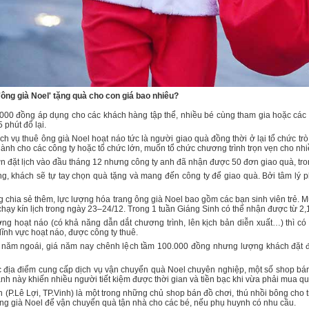
 'ông già Noel' tặng quà cho con giá bao nhiêu?
000 đồng áp dụng cho các khách hàng tập thể, nhiều bé cùng tham gia hoặc các đ
 phút đổ lại.
ịch vụ thuê ông già Noel hoạt náo tức là người giao quà đồng thời ở lại tổ chức trò 
ành cho các công ty hoặc tổ chức lớn, muốn tổ chức chương trình trọn vẹn cho nhi
n đặt lịch vào đầu tháng 12 nhưng công ty anh đã nhận được 50 đơn giao quà, tron
g, khách sẽ tự tay chọn quà tặng và mang đến công ty để giao quà. Bởi tâm lý p
 chia sẻ thêm, lực lượng hóa trang ông già Noel bao gồm các bạn sinh viên trẻ. M
hạy kín lịch trong ngày 23–24/12. Trong 1 tuần Giáng Sinh có thể nhận được từ 2,
ợng hoạt náo (có khả năng dẫn dắt chương trình, lên kịch bản diễn xuất…) thì c
lĩnh vực hoạt náo, được công ty thuê.
 năm ngoái, giá năm nay chênh lệch tầm 100.000 đồng nhưng lượng khách đặt 
 địa điểm cung cấp dịch vụ vận chuyển quà Noel chuyên nghiệp, một số shop bán
nh này khiến nhiều người tiết kiệm được thời gian và tiền bạc khi vừa phải mua qu
 (P.Lê Lợi, TP.Vinh) là một trong những chủ shop bán đồ chơi, thú nhồi bông cho
ông già Noel để vận chuyển quà tận nhà cho các bé, nếu phụ huynh có nhu cầu.